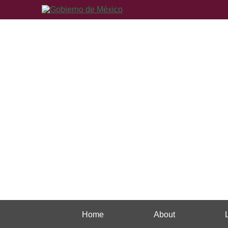
Home
About