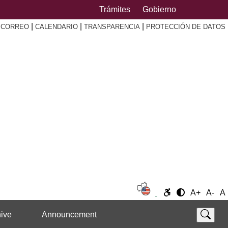
Trámites
Gobierno
|
|
|
|
CORREO
CALENDARIO
TRANSPARENCIA
PROTECCIÓN DE DATOS
A+
A-
A
ive
Announcement