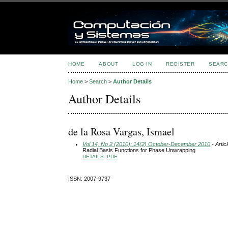
HOME
ABOUT
LOG IN
REGISTER
SEARC
Home
>
Search
>
Author Details
Author Details
de la Rosa Vargas, Ismael
Vol 14, No 2 (2010): 14(2) October-December 2010
- Artic
Radial Basis Functions for Phase Unwrapping
DETAILS
PDF
ISSN: 2007-9737