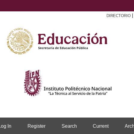
DIRECTORIO
Log In
Register
Search
Current
Arch