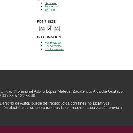
By Issue
By Author
By Title
FONT SIZE
INFORMATION
For Readers
For Authors
For Librarians
/N, Unidad Profesional Adolfo López Mateos, Zacatenco, Alcaldía Gustavo
 00 / 55 57 29 63 00.
 Derecho de Autor, puede ser reproducida con fines no lucrativos,
ión electrónica; su uso para otros fines, requiere autorización previa y