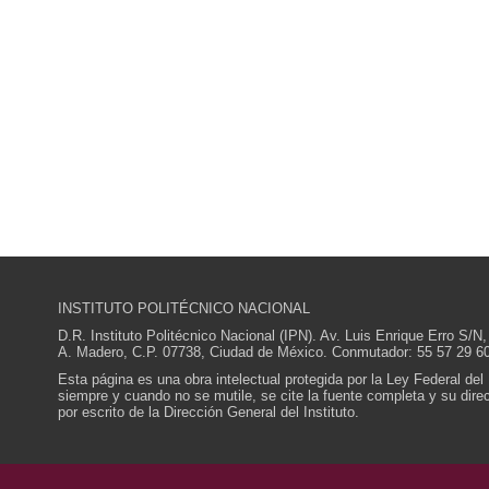
INSTITUTO POLITÉCNICO NACIONAL
D.R. Instituto Politécnico Nacional (IPN). Av. Luis Enrique Erro S
A. Madero, C.P. 07738, Ciudad de México. Conmutador: 55 57 29 60
Esta página es una obra intelectual protegida por la Ley Federal del
siempre y cuando no se mutile, se cite la fuente completa y su direcc
por escrito de la Dirección General del Instituto.