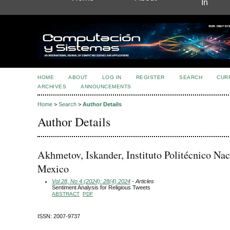
In
HOME
ABOUT
LOG IN
REGISTER
SEARCH
CUR
ARCHIVES
ANNOUNCEMENTS
Home
>
Search
>
Author Details
Author Details
Akhmetov, Iskander, Instituto Politécnico Nac
Mexico
Vol 28, No 4 (2024): 28(4) 2024
- Articles
Sentiment Analysis for Religious Tweets
ABSTRACT
PDF
ISSN: 2007-9737