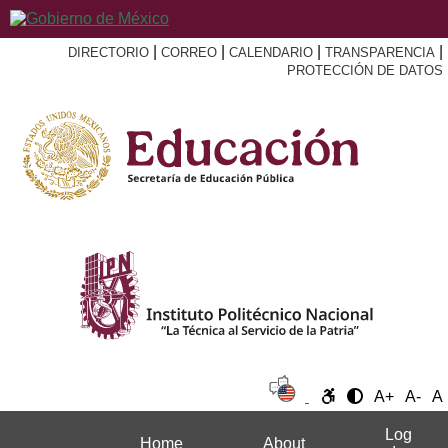
|
|
|
|
DIRECTORIO
CORREO
CALENDARIO
TRANSPARENCIA
PROTECCIÓN DE DATOS
A+
A-
A
Log
Home
About