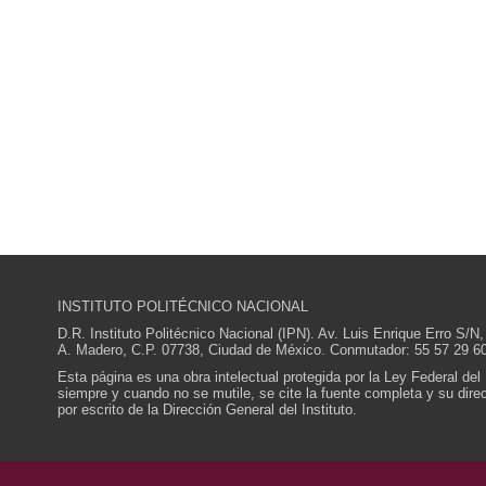
INSTITUTO POLITÉCNICO NACIONAL
D.R. Instituto Politécnico Nacional (IPN). Av. Luis Enrique Erro S
A. Madero, C.P. 07738, Ciudad de México. Conmutador: 55 57 29 60
Esta página es una obra intelectual protegida por la Ley Federal del
siempre y cuando no se mutile, se cite la fuente completa y su direcc
por escrito de la Dirección General del Instituto.