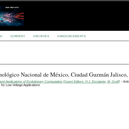
H
CURRENT
ARCHIVES
ANNOUNCEMENTS
nológico Nacional de México, Ciudad Guzmán Jalisco
d Applications of Evolutionary Computation (Guest Editors: H.J. Escalante, M. Graff)
- Arti
for Low-Voltage Applications