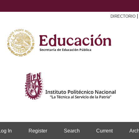
DIRECTORIO
Log In
Register
Search
Current
Arch