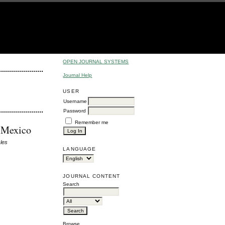
OPEN JOURNAL SYSTEMS
Journal Help
USER
Username
Password
Remember me
, Mexico
cles
LANGUAGE
JOURNAL CONTENT
Search
Browse