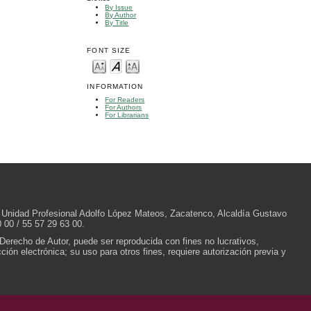
By Issue
By Author
By Title
FONT SIZE
INFORMATION
For Readers
For Authors
For Librarians
/N, Unidad Profesional Adolfo López Mateos, Zacatenco, Alcaldía Gustavo
 00 / 55 57 29 63 00.
 Derecho de Autor, puede ser reproducida con fines no lucrativos,
ión electrónica; su uso para otros fines, requiere autorización previa y