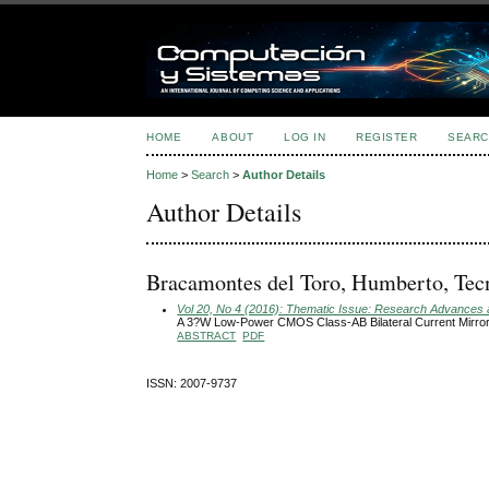
HOME
ABOUT
LOG IN
REGISTER
SEARC
Home
>
Search
>
Author Details
Author Details
Bracamontes del Toro, Humberto, Tec
Vol 20, No 4 (2016): Thematic Issue: Research Advances an
A 3?W Low-Power CMOS Class-AB Bilateral Current Mirror 
ABSTRACT
PDF
ISSN: 2007-9737