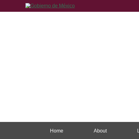
Home
About