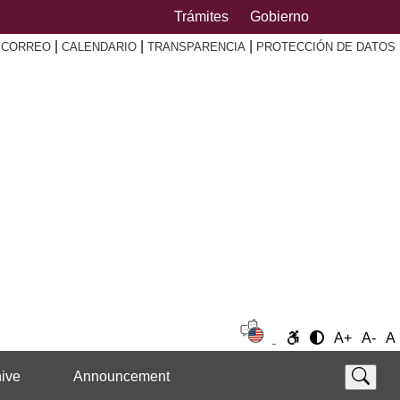
Trámites
Gobierno
|
|
|
|
CORREO
CALENDARIO
TRANSPARENCIA
PROTECCIÓN DE DATOS
A+
A-
A
ive
Announcement