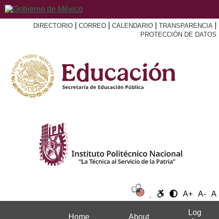
|
|
|
|
DIRECTORIO
CORREO
CALENDARIO
TRANSPARENCIA
PROTECCIÓN DE DATOS
A+
A-
A
Log
Home
About