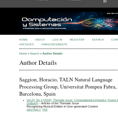
In
HOME
ABOUT
LOG IN
REGISTER
SEARCH
CUR
ARCHIVES
ANNOUNCEMENTS
Home
>
Search
>
Author Details
Author Details
Saggion, Horacio, TALN Natural Language
Processing Group, Universitat Pompeu Fabra,
Barcelona, Spain
Vol 23, No 3 (2019): Thematic issue: Computational Linguistics (Guest E
Gelbukh)
- Articles of the Thematic Issue
Recognizing Musical Entities in User-generated Content
ABSTRACT
PDF