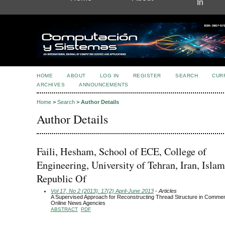
In
HOME
ABOUT
LOG IN
REGISTER
SEARCH
CUR
ARCHIVES
ANNOUNCEMENTS
Home
>
Search
>
Author Details
Author Details
Faili, Hesham, School of ECE, College of
Engineering, University of Tehran, Iran, Islam
Republic Of
Vol 17, No 2 (2013): 17(2) April-June 2013
- Articles
A Supervised Approach for Reconstructing Thread Structure in Comme
Online News Agencies
ABSTRACT
PDF