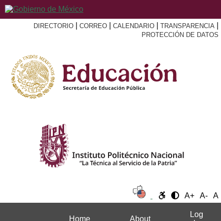
|
|
|
|
DIRECTORIO
CORREO
CALENDARIO
TRANSPARENCIA
PROTECCIÓN DE DATOS
A+
A-
A
Log
Home
About