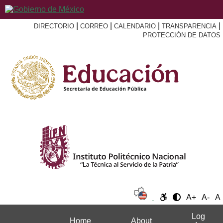
|
|
|
|
DIRECTORIO
CORREO
CALENDARIO
TRANSPARENCIA
PROTECCIÓN DE DATOS
A+
A-
A
Log
Home
About