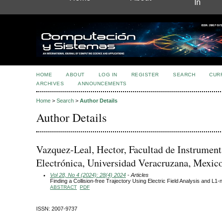
In
HOME
ABOUT
LOG IN
REGISTER
SEARCH
CUR
ARCHIVES
ANNOUNCEMENTS
Home
>
Search
>
Author Details
Author Details
Vazquez-Leal, Hector, Facultad de Instrumen
Electrónica, Universidad Veracruzana, Mexic
Vol 28, No 4 (2024): 28(4) 2024
- Articles
Finding a Collision-free Trajectory Using Electric Field Analysis and L1
ABSTRACT
PDF
ISSN: 2007-9737