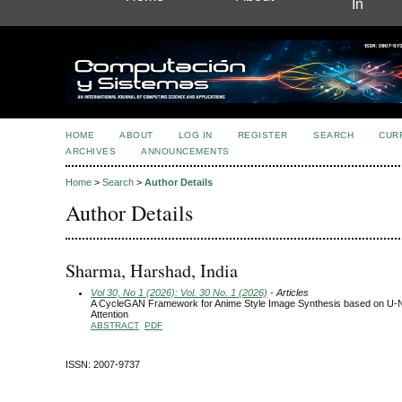
In
HOME
ABOUT
LOG IN
REGISTER
SEARCH
CUR
ARCHIVES
ANNOUNCEMENTS
Home
>
Search
>
Author Details
Author Details
Sharma, Harshad, India
Vol 30, No 1 (2026): Vol. 30 No. 1 (2026)
- Articles
A CycleGAN Framework for Anime Style Image Synthesis based on U-N
Attention
ABSTRACT
PDF
ISSN: 2007-9737