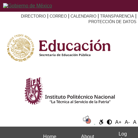
|
|
|
|
DIRECTORIO
CORREO
CALENDARIO
TRANSPARENCIA
PROTECCIÓN DE DATOS
A+
A-
A
Log
Home
About