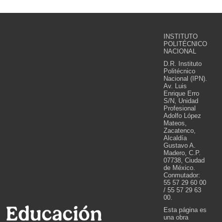
INSTITUTO
POLITÉCNICO
NACIONAL
D.R. Instituto
Politécnico
Nacional (IPN).
Av. Luis
Enrique Erro
S/N, Unidad
Profesional
Adolfo López
Mateos,
Zacatenco,
Alcaldía
Gustavo A.
Madero, C.P.
07738, Ciudad
de México.
Conmutador:
55 57 29 60 00
/ 55 57 29 63
00.
Esta página es
una obra