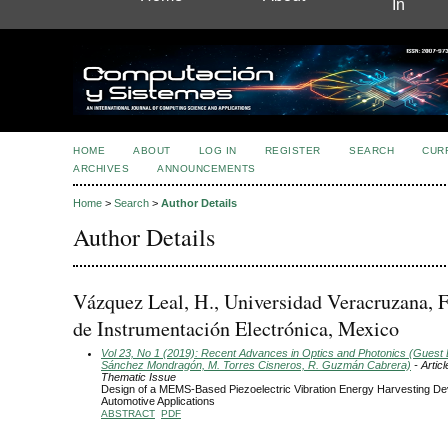
In
HOME
ABOUT
LOG IN
REGISTER
SEARCH
CUR
ARCHIVES
ANNOUNCEMENTS
Home
>
Search
>
Author Details
Author Details
Vázquez Leal, H., Universidad Veracruzana, F
de Instrumentación Electrónica, Mexico
Vol 23, No 1 (2019): Recent Advances in Optics and Photonics (Guest Ed
Sánchez Mondragón, M. Torres Cisneros, R. Guzmán Cabrera)
- Articl
Thematic Issue
Design of a MEMS-Based Piezoelectric Vibration Energy Harvesting Dev
Automotive Applications
ABSTRACT
PDF