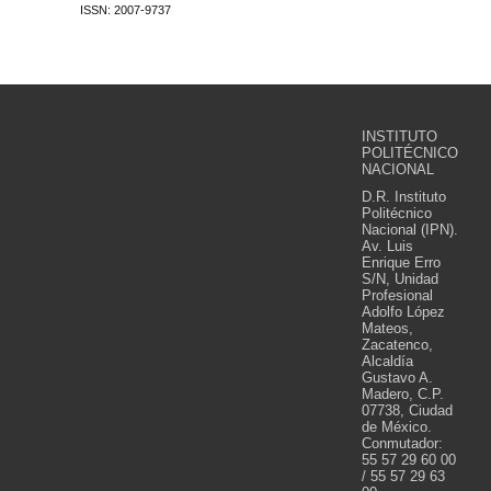
ISSN: 2007-9737
INSTITUTO
POLITÉCNICO
NACIONAL
D.R. Instituto
Politécnico
Nacional (IPN).
Av. Luis
Enrique Erro
S/N, Unidad
Profesional
Adolfo López
Mateos,
Zacatenco,
Alcaldía
Gustavo A.
Madero, C.P.
07738, Ciudad
de México.
Conmutador:
55 57 29 60 00
/ 55 57 29 63