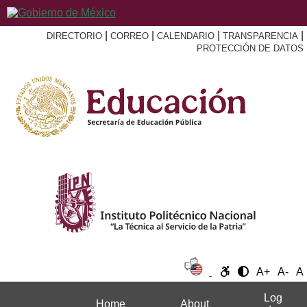
|
|
|
|
DIRECTORIO
CORREO
CALENDARIO
TRANSPARENCIA
PROTECCIÓN DE DATOS
A+
A-
A
Log
Home
About