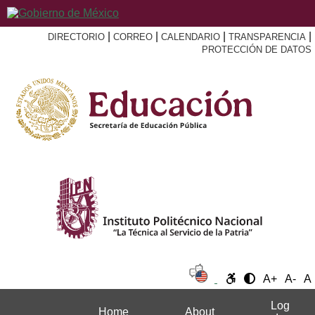
|
|
|
|
DIRECTORIO
CORREO
CALENDARIO
TRANSPARENCIA
PROTECCIÓN DE DATOS
A+
A-
A
Log
Home
About