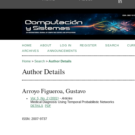
In
HOME
ABOUT
LOG IN
REGISTER
SEARCH
CUR
ARCHIVES
ANNOUNCEMENTS
Home
>
Search
>
Author Details
Author Details
Arroyo Figueroa, Gustavo
Vol. 5, No. 2 (2001)
- Articles
Medical Diagnosis Using Temporal Probabilistic Networks
DETAILS
PDF
ISSN: 2007-9737