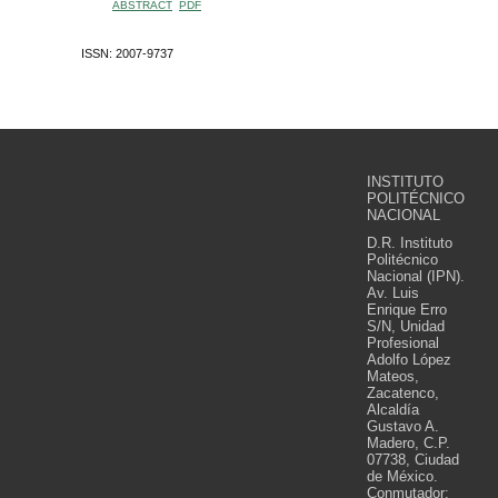
ABSTRACT
PDF
ISSN: 2007-9737
INSTITUTO
POLITÉCNICO
NACIONAL
D.R. Instituto
Politécnico
Nacional (IPN).
Av. Luis
Enrique Erro
S/N, Unidad
Profesional
Adolfo López
Mateos,
Zacatenco,
Alcaldía
Gustavo A.
Madero, C.P.
07738, Ciudad
de México.
Conmutador: