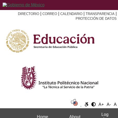
|
|
|
|
DIRECTORIO
CORREO
CALENDARIO
TRANSPARENCIA
PROTECCIÓN DE DATOS
A+
A-
A
Log
Home
About