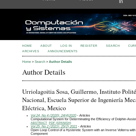
In
HOME
ABOUT
LOG IN
REGISTER
SEARCH
CUR
ARCHIVES
ANNOUNCEMENTS
Home
>
Search
>
Author Details
Author Details
Urriolagoitia Sosa, Guillermo, Instituto Polit
Nacional, Escuela Superior de Ingeniería Mec
Eléctrica, Mexico
Vol 24, No 4 (2020): 24(4)2020
- Articles
Computational System for Determinating the Efficiency of Dolphin-Assi
ABSTRACT
PDF (SPANISH)
Vol 25, No 2 (2021): 25(2) 2021
- Articles
Open Loop Control of a Hysteretic System with an Inverse Volterra wit
Component