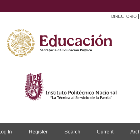
DIRECTORIO
Log In
Register
Search
Current
Arch