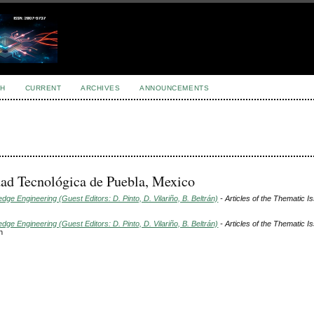
H
CURRENT
ARCHIVES
ANNOUNCEMENTS
dad Tecnológica de Puebla, Mexico
e Engineering (Guest Editors: D. Pinto, D. Vilariño, B. Beltrán)
- Articles of the Thematic I
e Engineering (Guest Editors: D. Pinto, D. Vilariño, B. Beltrán)
- Articles of the Thematic I
h