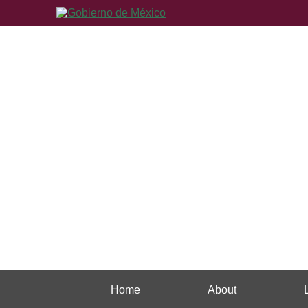
Home
About