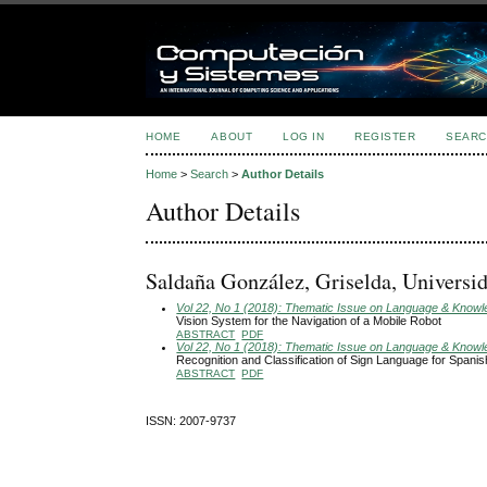
HOME
ABOUT
LOG IN
REGISTER
SEARC
Home
>
Search
>
Author Details
Author Details
Saldaña González, Griselda, Universi
Vol 22, No 1 (2018): Thematic Issue on Language & Knowledg
Vision System for the Navigation of a Mobile Robot
ABSTRACT
PDF
Vol 22, No 1 (2018): Thematic Issue on Language & Knowledg
Recognition and Classification of Sign Language for Spanis
ABSTRACT
PDF
ISSN: 2007-9737