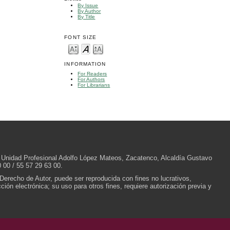
By Issue
By Author
By Title
FONT SIZE
INFORMATION
For Readers
For Authors
For Librarians
/N, Unidad Profesional Adolfo López Mateos, Zacatenco, Alcaldía Gustavo
 00 / 55 57 29 63 00.
 Derecho de Autor, puede ser reproducida con fines no lucrativos,
ión electrónica; su uso para otros fines, requiere autorización previa y