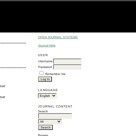
OPEN JOURNAL SYSTEMS
Journal Help
USER
Username
Password
Remember me
ssue
LANGUAGE
ssue
JOURNAL CONTENT
Search
Browse