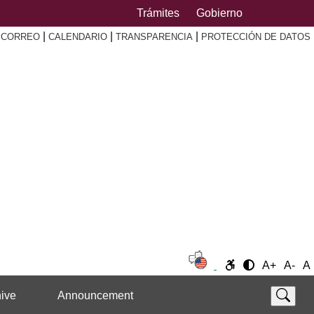
Trámites
Gobierno
|
|
|
|
CORREO
CALENDARIO
TRANSPARENCIA
PROTECCIÓN DE DATOS
A+
A-
A
ive
Announcement