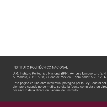
INSTITUTO POLITÉCNICO NACIONAL
D.R. Instituto Politécnico Nacional (IPN). Av. Luis Enrique Erro S
A. Madero, C.P. 07738, Ciudad de México. Conmutador: 55 57 29 60
Esta página es una obra intelectual protegida por la Ley Federal del
siempre y cuando no se mutile, se cite la fuente completa y su direcc
por escrito de la Dirección General del Instituto.