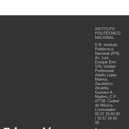
INSTITUTO
POLITÉCNICO
NACIONAL
D.R. Instituto
Politécnico
Nacional (IPN).
Av. Luis
Enrique Erro
S/N, Unidad
Profesional
Adolfo López
Mateos,
Zacatenco,
Alcaldía
Gustavo A.
Madero, C.P.
07738, Ciudad
de México.
Conmutador:
55 57 29 60 00
/ 55 57 29 63
00.