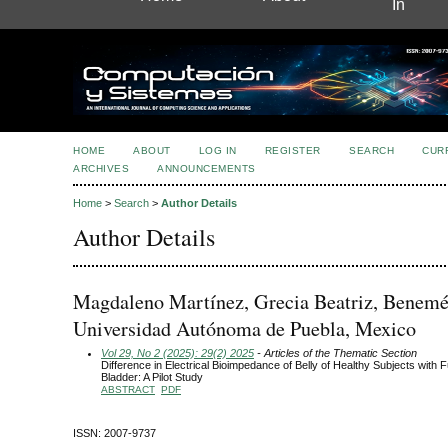
In
HOME
ABOUT
LOG IN
REGISTER
SEARCH
CUR
ARCHIVES
ANNOUNCEMENTS
Home
>
Search
>
Author Details
Author Details
Magdaleno Martínez, Grecia Beatriz, Benemé
Universidad Autónoma de Puebla, Mexico
Vol 29, No 2 (2025): 29(2) 2025
- Articles of the Thematic Section
Difference in Electrical Bioimpedance of Belly of Healthy Subjects with 
Bladder: A Pilot Study
ABSTRACT
PDF
ISSN: 2007-9737