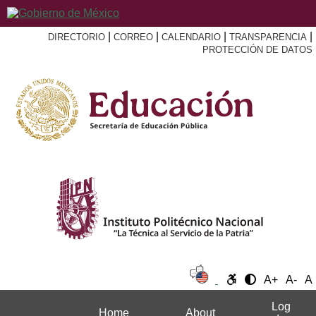
|
|
|
|
DIRECTORIO
CORREO
CALENDARIO
TRANSPARENCIA
PROTECCIÓN DE DATOS
A+
A-
A
Log
Home
About