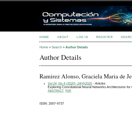
HOME
ABOUT
LOG IN
REGISTER
SEARC
Home
>
Search
>
Author Details
Author Details
Ramirez Alonso, Graciela Maria de J
Vol 24, No 4 (2020): 24(4)2020
- Articles
Exploring Convolutional Neural Networks Architectures for
ABSTRACT
PDF
ISSN: 2007-9737