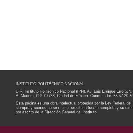
INSTITUTO POLITÉCNICO NACIONAL
D.R. Instituto Politécnico Nacional (IPN). Av. Luis Enrique Erro S
A. Madero, C.P. 07738, Ciudad de México. Conmutador: 55 57 29 60
Esta página es una obra intelectual protegida por la Ley Federal del
siempre y cuando no se mutile, se cite la fuente completa y su direcc
por escrito de la Dirección General del Instituto.