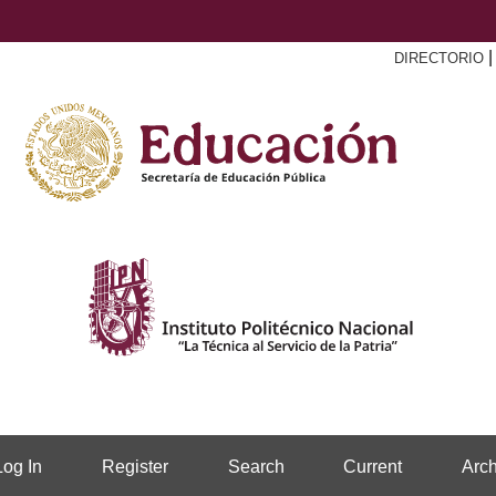
DIRECTORIO
Log In
Register
Search
Current
Arch