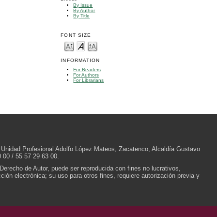
By Issue
By Author
By Title
FONT SIZE
INFORMATION
For Readers
For Authors
For Librarians
/N, Unidad Profesional Adolfo López Mateos, Zacatenco, Alcaldía Gustavo
 00 / 55 57 29 63 00.
 Derecho de Autor, puede ser reproducida con fines no lucrativos,
ión electrónica; su uso para otros fines, requiere autorización previa y