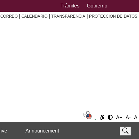
Trámites
Gobierno
|
|
|
|
CORREO
CALENDARIO
TRANSPARENCIA
PROTECCIÓN DE DATOS
A+
A-
A
ive
Announcement