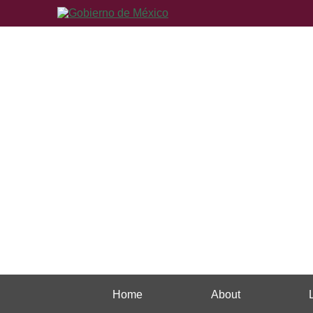
Home
About