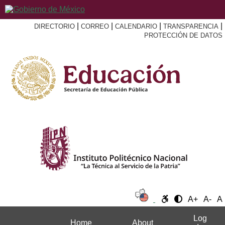
|
|
|
|
DIRECTORIO
CORREO
CALENDARIO
TRANSPARENCIA
PROTECCIÓN DE DATOS
A+
A-
A
Log
Home
About