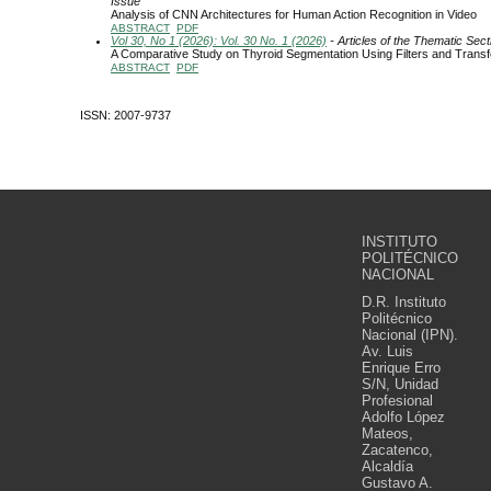
Issue
Analysis of CNN Architectures for Human Action Recognition in Video
ABSTRACT
PDF
Vol 30, No 1 (2026): Vol. 30 No. 1 (2026)
- Articles of the Thematic Sect
A Comparative Study on Thyroid Segmentation Using Filters and Transf
ABSTRACT
PDF
ISSN: 2007-9737
INSTITUTO
POLITÉCNICO
NACIONAL
D.R. Instituto
Politécnico
Nacional (IPN).
Av. Luis
Enrique Erro
S/N, Unidad
Profesional
Adolfo López
Mateos,
Zacatenco,
Alcaldía
Gustavo A.