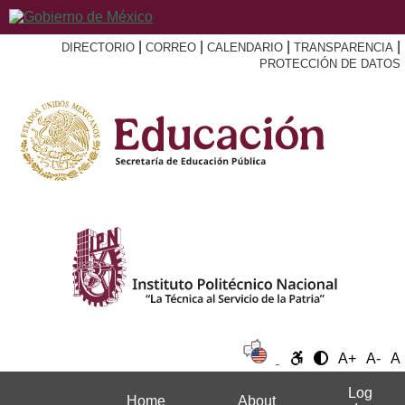
|
|
|
|
DIRECTORIO
CORREO
CALENDARIO
TRANSPARENCIA
PROTECCIÓN DE DATOS
A+
A-
A
Log
Home
About