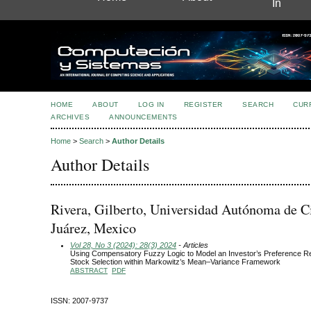
In
HOME
ABOUT
LOG IN
REGISTER
SEARCH
CUR
ARCHIVES
ANNOUNCEMENTS
Home
>
Search
>
Author Details
Author Details
Rivera, Gilberto, Universidad Autónoma de C
Juárez, Mexico
Vol 28, No 3 (2024): 28(3) 2024
- Articles
Using Compensatory Fuzzy Logic to Model an Investor’s Preference Reg
Stock Selection within Markowitz’s Mean–Variance Framework
ABSTRACT
PDF
ISSN: 2007-9737