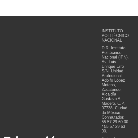
INSTITUTO
POLITÉCNICO
NACIONAL
D.R. Instituto
Politécnico
Nacional (IPN).
Av. Luis
Enrique Erro
S/N, Unidad
Profesional
Adolfo López
Mateos,
Zacatenco,
Alcaldía
Gustavo A.
Madero, C.P.
07738, Ciudad
de México.
Conmutador:
55 57 29 60 00
/ 55 57 29 63
00.