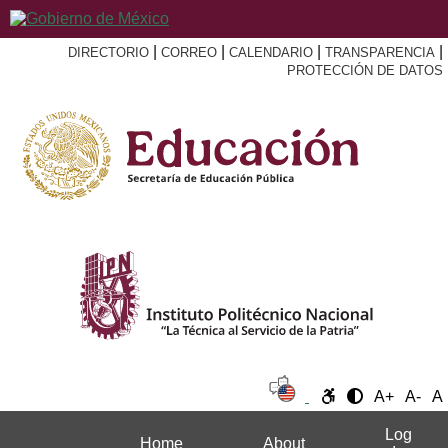
|
|
|
|
DIRECTORIO
CORREO
CALENDARIO
TRANSPARENCIA
PROTECCIÓN DE DATOS
A+
A-
A
Log
Home
About