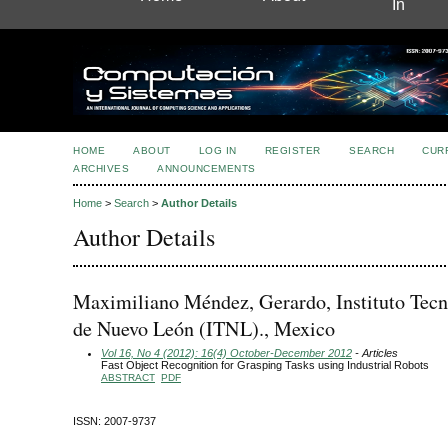
In
HOME
ABOUT
LOG IN
REGISTER
SEARCH
CUR
ARCHIVES
ANNOUNCEMENTS
Home
>
Search
>
Author Details
Author Details
Maximiliano Méndez, Gerardo, Instituto Tecn
de Nuevo León (ITNL)., Mexico
Vol 16, No 4 (2012): 16(4) October-December 2012
- Articles
Fast Object Recognition for Grasping Tasks using Industrial Robots
ABSTRACT
PDF
ISSN: 2007-9737