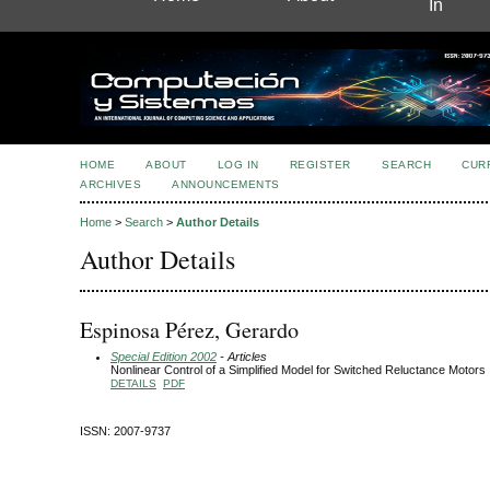
In
HOME
ABOUT
LOG IN
REGISTER
SEARCH
CUR
ARCHIVES
ANNOUNCEMENTS
Home
>
Search
>
Author Details
Author Details
Espinosa Pérez, Gerardo
Special Edition 2002
- Articles
Nonlinear Control of a Simplified Model for Switched Reluctance Motors
DETAILS
PDF
ISSN: 2007-9737