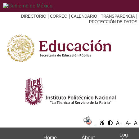
|
|
|
|
DIRECTORIO
CORREO
CALENDARIO
TRANSPARENCIA
PROTECCIÓN DE DATOS
A+
A-
A
Log
Home
About