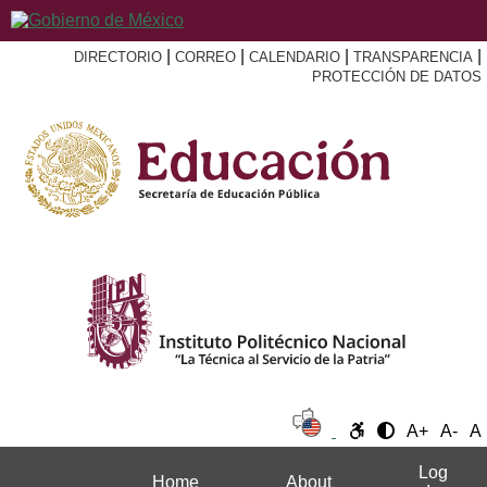
|
|
|
|
DIRECTORIO
CORREO
CALENDARIO
TRANSPARENCIA
PROTECCIÓN DE DATOS
A+
A-
A
Log
Home
About