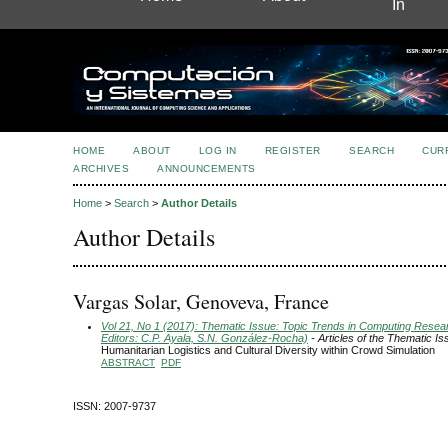
In
HOME
ABOUT
LOG IN
REGISTER
SEARCH
CUR
ARCHIVES
ANNOUNCEMENTS
Home
>
Search
>
Author Details
Author Details
Vargas Solar, Genoveva, France
Vol 21, No 1 (2017): Thematic Issue: Topic Trends in Computing Resea
Editors: C.P. Ayala, S.N. González-Rocha)
- Articles of the Thematic Is
Humanitarian Logistics and Cultural Diversity within Crowd Simulation
ABSTRACT
PDF
ISSN: 2007-9737