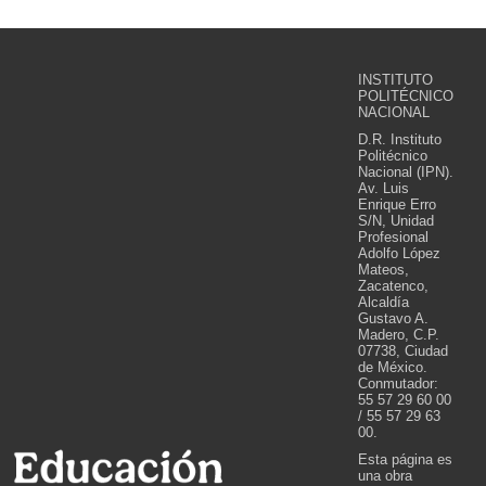
INSTITUTO
POLITÉCNICO
NACIONAL
D.R. Instituto
Politécnico
Nacional (IPN).
Av. Luis
Enrique Erro
S/N, Unidad
Profesional
Adolfo López
Mateos,
Zacatenco,
Alcaldía
Gustavo A.
Madero, C.P.
07738, Ciudad
de México.
Conmutador:
55 57 29 60 00
/ 55 57 29 63
00.
Esta página es
una obra