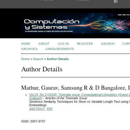
In
HOME
ABOUT
LOG IN
REGISTER
SEARCH
CUR
ARCHIVES
ANNOUNCEMENTS
Home
>
Search
>
Author Details
Author Details
Mathur, Gaurav, Samsung R & D Bangalore, I
Vol 23, No 3 (2019): Thematic issue: Computational Linguistics (Guest E
Gelbukh)
- Articles of the Thematic Issue
Sentence Similarity Techniques for Short vs Variable Length Text using
Embeddings
ABSTRACT
PDF
ISSN: 2007-9737