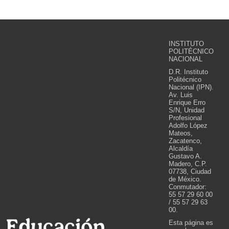
INSTITUTO
POLITÉCNICO
NACIONAL
D.R. Instituto
Politécnico
Nacional (IPN).
Av. Luis
Enrique Erro
S/N, Unidad
Profesional
Adolfo López
Mateos,
Zacatenco,
Alcaldía
Gustavo A.
Madero, C.P.
07738, Ciudad
de México.
Conmutador:
55 57 29 60 00
/ 55 57 29 63
00.
Esta página es