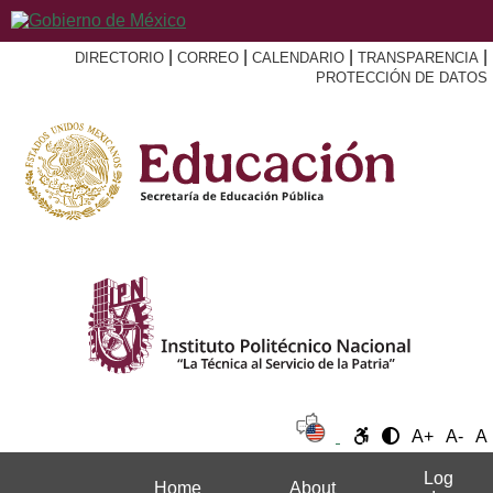
|
|
|
|
DIRECTORIO
CORREO
CALENDARIO
TRANSPARENCIA
PROTECCIÓN DE DATOS
A+
A-
A
Log
Home
About