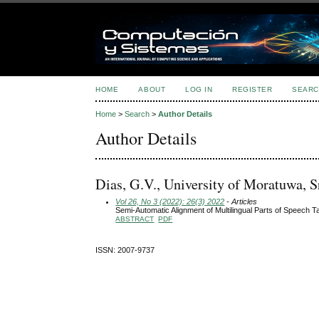
HOME
ABOUT
LOG IN
REGISTER
SEARC
Home
>
Search
>
Author Details
Author Details
Dias, G.V., University of Moratuwa, S
Vol 26, No 3 (2022): 26(3) 2022
- Articles
Semi-Automatic Alignment of Multilingual Parts of Speech T
ABSTRACT
PDF
ISSN: 2007-9737