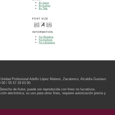
By Issue
By Author
By Title
FONT SIZE
INFORMATION
For Readers
For Authors
For Librarians
/N, Unidad Profesional Adolfo López Mateos, Zacatenco, Alcaldía Gustavo
 00 / 55 57 29 63 00.
 Derecho de Autor, puede ser reproducida con fines no lucrativos,
ión electrónica; su uso para otros fines, requiere autorización previa y