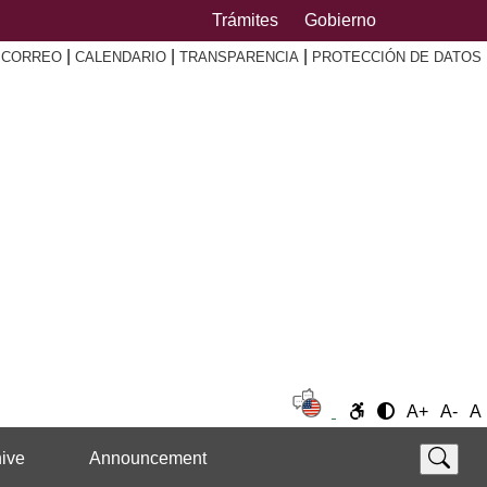
Trámites
Gobierno
|
|
|
|
CORREO
CALENDARIO
TRANSPARENCIA
PROTECCIÓN DE DATOS
A+
A-
A
ive
Announcement