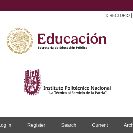
DIRECTORIO
Log In
Register
Search
Current
Arch