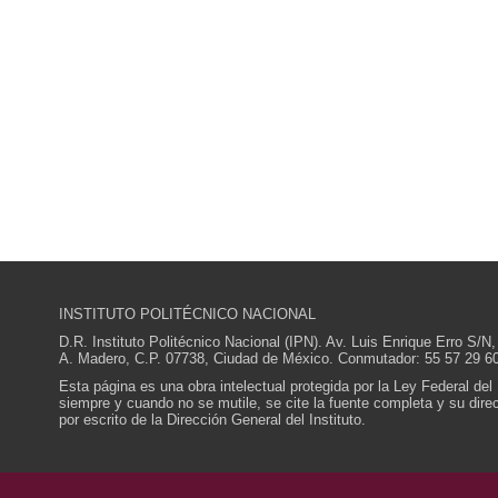
INSTITUTO POLITÉCNICO NACIONAL
D.R. Instituto Politécnico Nacional (IPN). Av. Luis Enrique Erro S
A. Madero, C.P. 07738, Ciudad de México. Conmutador: 55 57 29 60
Esta página es una obra intelectual protegida por la Ley Federal del
siempre y cuando no se mutile, se cite la fuente completa y su direcc
por escrito de la Dirección General del Instituto.