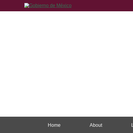
Home
About