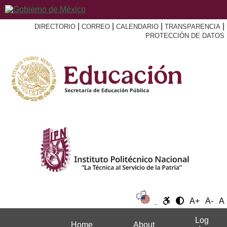
|
|
|
|
DIRECTORIO
CORREO
CALENDARIO
TRANSPARENCIA
PROTECCIÓN DE DATOS
A+
A-
A
Log
Home
About