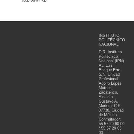
ISSN: 2007-9737
INSTITUTO
POLITÉCNICO
NACIONAL
D.R. Instituto
Politécnico
Nacional (IPN).
Av. Luis
Enrique Erro
S/N, Unidad
Profesional
Adolfo López
Mateos,
Zacatenco,
Alcaldía
Gustavo A.
Madero, C.P.
07738, Ciudad
de México.
Conmutador:
55 57 29 60 00
/ 55 57 29 63
00.