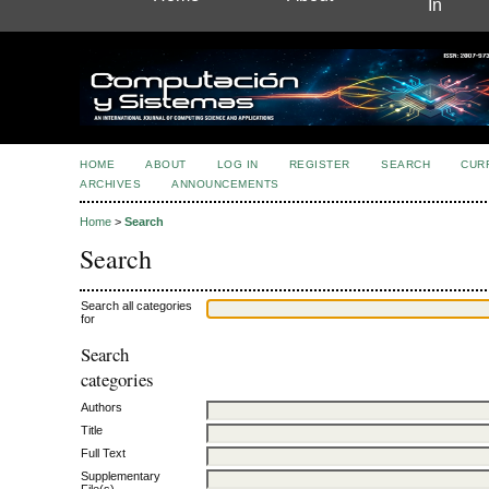
In
HOME
ABOUT
LOG IN
REGISTER
SEARCH
CUR
ARCHIVES
ANNOUNCEMENTS
Home
>
Search
Search
Search all categories
for
Search
categories
Authors
Title
Full Text
Supplementary
File(s)