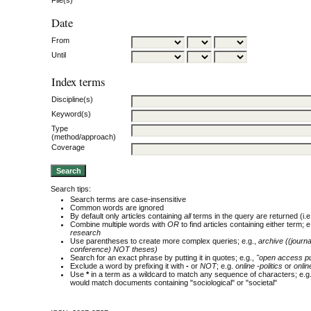
Date
From
Until
Index terms
Discipline(s)
Keyword(s)
Type
(method/approach)
Coverage
Search tips:
Search terms are case-insensitive
Common words are ignored
By default only articles containing
all
terms in the query are returned (i.e
Combine multiple words with
OR
to find articles containing either term; e
research
Use parentheses to create more complex queries; e.g.,
archive ((journ
conference) NOT theses)
Search for an exact phrase by putting it in quotes; e.g.,
"open access pu
Exclude a word by prefixing it with
-
or
NOT
; e.g.
online -politics
or
onlin
Use
*
in a term as a wildcard to match any sequence of characters; e.g
would match documents containing "sociological" or "societal"