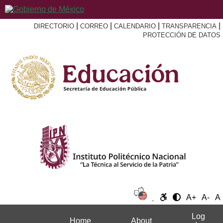
|
|
|
|
DIRECTORIO
CORREO
CALENDARIO
TRANSPARENCIA
PROTECCIÓN DE DATOS
A+
A-
A
Log
Home
About