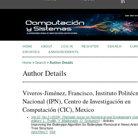
In
HOME
ABOUT
LOG IN
REGISTER
SEARCH
CUR
ARCHIVES
ANNOUNCEMENTS
Home
>
Search
>
Author Details
Author Details
Viveros-Jiménez, Francisco, Instituto Politéc
Nacional (IPN), Centro de Investigación en
Computación (CIC), Mexico
Vol 22, No 2 (2018): Thematic Issue on Numerical and Evolutionary Opt
editors: L. Trujillo, Y. Maldonado, O. Schuetze)
- Articles
Improving the Boilerpipe Algorithm for Boilerplate Removal in News Art
Tree Structure
ABSTRACT
PDF