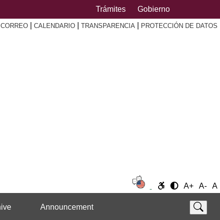
Trámites
Gobierno
|
|
|
|
CORREO
CALENDARIO
TRANSPARENCIA
PROTECCIÓN DE DATOS
A+
A-
A
ive
Announcement