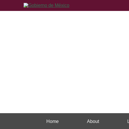
Home
About