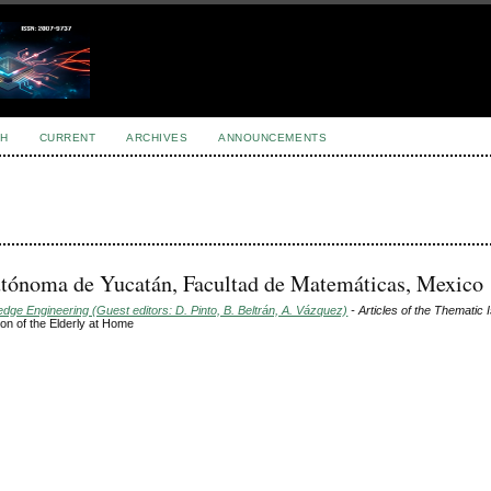
H
CURRENT
ARCHIVES
ANNOUNCEMENTS
tónoma de Yucatán, Facultad de Matemáticas, Mexico
ge Engineering (Guest editors: D. Pinto, B. Beltrán, A. Vázquez)
- Articles of the Thematic 
ion of the Elderly at Home