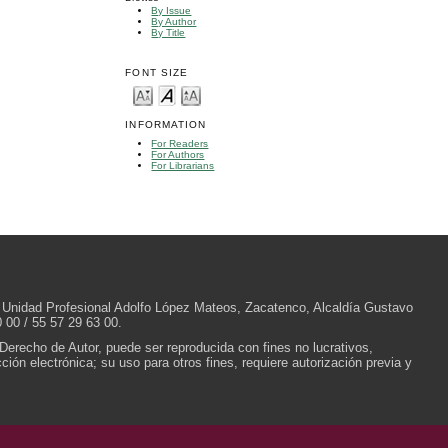
By Issue
By Author
By Title
FONT SIZE
INFORMATION
For Readers
For Authors
For Librarians
/N, Unidad Profesional Adolfo López Mateos, Zacatenco, Alcaldía Gustavo
 00 / 55 57 29 63 00.
 Derecho de Autor, puede ser reproducida con fines no lucrativos,
ión electrónica; su uso para otros fines, requiere autorización previa y