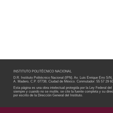
INSTITUTO POLITÉCNICO NACIONAL
D.R. Instituto Politécnico Nacional (IPN). Av. Luis Enrique Erro S
A. Madero, C.P. 07738, Ciudad de México. Conmutador: 55 57 29 60
Esta página es una obra intelectual protegida por la Ley Federal del
siempre y cuando no se mutile, se cite la fuente completa y su direcc
por escrito de la Dirección General del Instituto.