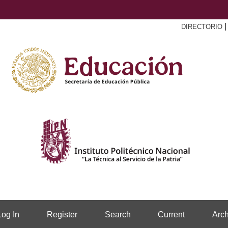
DIRECTORIO
Log In
Register
Search
Current
Arch