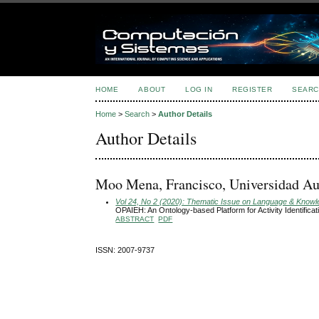
HOME
ABOUT
LOG IN
REGISTER
SEARC
Home
>
Search
>
Author Details
Author Details
Moo Mena, Francisco, Universidad Au
Vol 24, No 2 (2020): Thematic Issue on Language & Knowled
OPAIEH: An Ontology-based Platform for Activity Identificat
ABSTRACT
PDF
ISSN: 2007-9737