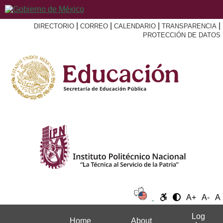
|
|
|
|
DIRECTORIO
CORREO
CALENDARIO
TRANSPARENCIA
PROTECCIÓN DE DATOS
A+
A-
A
Log
Home
About