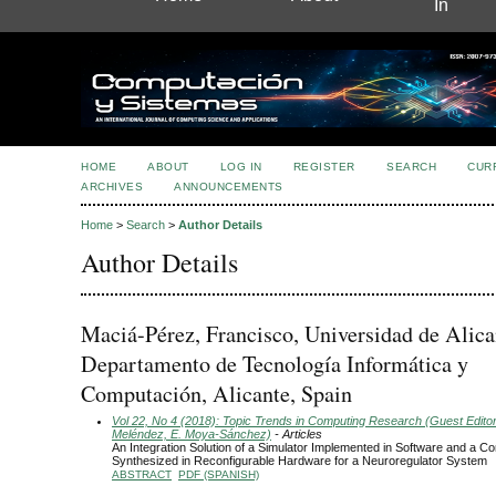
In
HOME
ABOUT
LOG IN
REGISTER
SEARCH
CUR
ARCHIVES
ANNOUNCEMENTS
Home
>
Search
>
Author Details
Author Details
Maciá-Pérez, Francisco, Universidad de Alica
Departamento de Tecnología Informática y
Computación, Alicante, Spain
Vol 22, No 4 (2018): Topic Trends in Computing Research (Guest Editors
Meléndez, E. Moya-Sánchez)
- Articles
An Integration Solution of a Simulator Implemented in Software and a 
Synthesized in Reconfigurable Hardware for a Neuroregulator System
ABSTRACT
PDF (SPANISH)