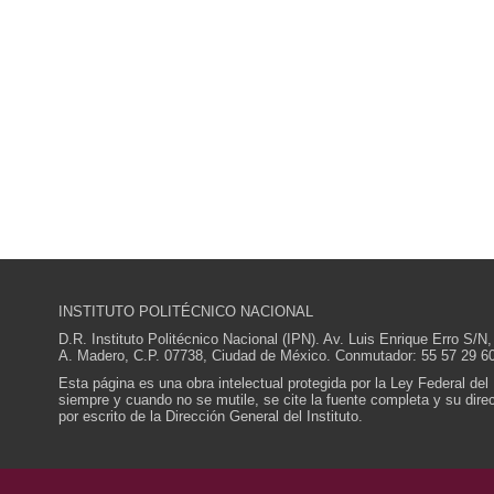
INSTITUTO POLITÉCNICO NACIONAL
D.R. Instituto Politécnico Nacional (IPN). Av. Luis Enrique Erro S
A. Madero, C.P. 07738, Ciudad de México. Conmutador: 55 57 29 60
Esta página es una obra intelectual protegida por la Ley Federal del
siempre y cuando no se mutile, se cite la fuente completa y su direcc
por escrito de la Dirección General del Instituto.