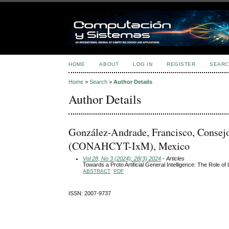
HOME
ABOUT
LOG IN
REGISTER
SEARC
Home
>
Search
>
Author Details
Author Details
González-Andrade, Francisco, Consej
(CONAHCYT-IxM), Mexico
Vol 28, No 3 (2024): 28(3) 2024
- Articles
Towards a Proto Artificial General Intelligence: The Role 
ABSTRACT
PDF
ISSN: 2007-9737