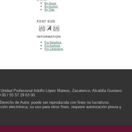
By Issue
By Author
By Title
FONT SIZE
INFORMATION
For Readers
For Authors
For Librarians
/N, Unidad Profesional Adolfo López Mateos, Zacatenco, Alcaldía Gustavo
 00 / 55 57 29 63 00.
 Derecho de Autor, puede ser reproducida con fines no lucrativos,
ión electrónica; su uso para otros fines, requiere autorización previa y