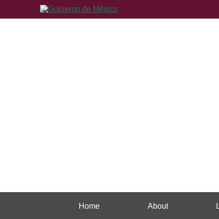
Home
About