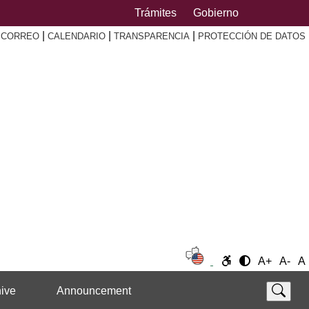
Trámites
Gobierno
|
|
|
|
CORREO
CALENDARIO
TRANSPARENCIA
PROTECCIÓN DE DATOS
A+
A-
A
ive
Announcement