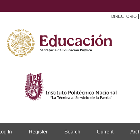
DIRECTORIO
Log In
Register
Search
Current
Arch