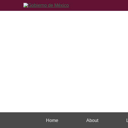
Home
About