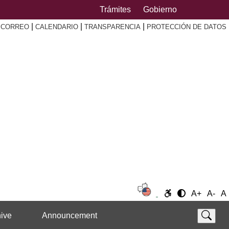
Trámites
Gobierno
|
|
|
|
CORREO
CALENDARIO
TRANSPARENCIA
PROTECCIÓN DE DATOS
A+
A-
A
ive
Announcement