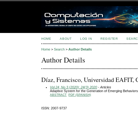
HOME
ABOUT
LOG IN
REGISTER
SEARC
Home
>
Search
>
Author Details
Author Details
Díaz, Francisco, Universidad EAFIT,
Vol 24, No 3 (2020): 24(3) 2020
- Articles
Adaptive System for the Generation of Emerging Behavior
ABSTRACT
PDF (SPANISH)
ISSN: 2007-9737