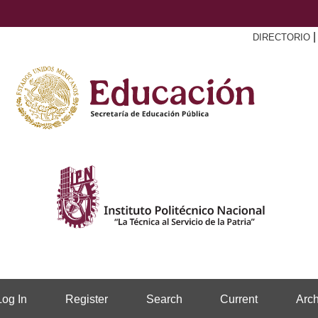
DIRECTORIO
Log In
Register
Search
Current
Arch