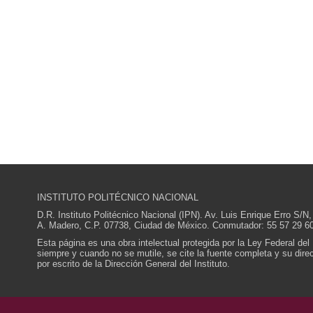
INSTITUTO POLITÉCNICO NACIONAL
D.R. Instituto Politécnico Nacional (IPN). Av. Luis Enrique Erro S
A. Madero, C.P. 07738, Ciudad de México. Conmutador: 55 57 29 60
Esta página es una obra intelectual protegida por la Ley Federal del
siempre y cuando no se mutile, se cite la fuente completa y su direcc
por escrito de la Dirección General del Instituto.