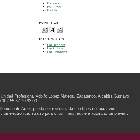
By Issue
By Author
By Title
FONT SIZE
INFORMATION
For Readers
For Authors
For Librarians
/N, Unidad Profesional Adolfo López Mateos, Zacatenco, Alcaldía Gustavo
 00 / 55 57 29 63 00.
 Derecho de Autor, puede ser reproducida con fines no lucrativos,
ión electrónica; su uso para otros fines, requiere autorización previa y