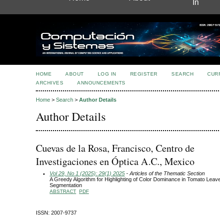
In
HOME
ABOUT
LOG IN
REGISTER
SEARCH
CUR
ARCHIVES
ANNOUNCEMENTS
Home
>
Search
>
Author Details
Author Details
Cuevas de la Rosa, Francisco, Centro de
Investigaciones en Óptica A.C., Mexico
Vol 29, No 1 (2025): 29(1) 2025
- Articles of the Thematic Section
A Greedy Algorithm for Highlighting of Color Dominance in Tomato Leave
Segmentation
ABSTRACT
PDF
ISSN: 2007-9737