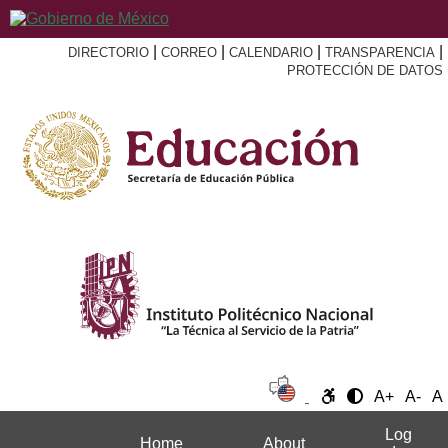
|
|
|
|
DIRECTORIO
CORREO
CALENDARIO
TRANSPARENCIA
PROTECCIÓN DE DATOS
A+
A-
A
Log
Home
About