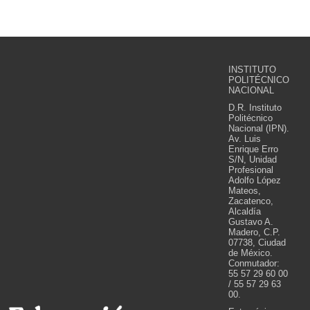
INSTITUTO
POLITÉCNICO
NACIONAL
D.R. Instituto
Politécnico
Nacional (IPN).
Av. Luis
Enrique Erro
S/N, Unidad
Profesional
Adolfo López
Mateos,
Zacatenco,
Alcaldía
Gustavo A.
Madero, C.P.
07738, Ciudad
de México.
Conmutador:
55 57 29 60 00
/ 55 57 29 63
00.