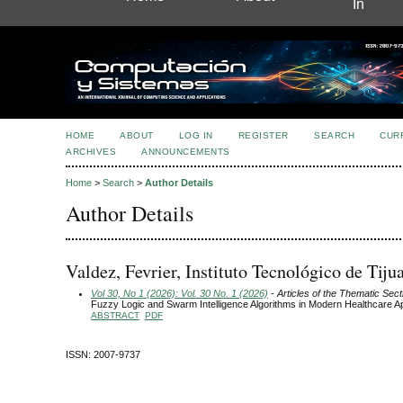
In
HOME
ABOUT
LOG IN
REGISTER
SEARCH
CUR
ARCHIVES
ANNOUNCEMENTS
Home
>
Search
>
Author Details
Author Details
Valdez, Fevrier, Instituto Tecnológico de Tiju
Vol 30, No 1 (2026): Vol. 30 No. 1 (2026)
- Articles of the Thematic Sect
Fuzzy Logic and Swarm Intelligence Algorithms in Modern Healthcare Ap
ABSTRACT
PDF
ISSN: 2007-9737