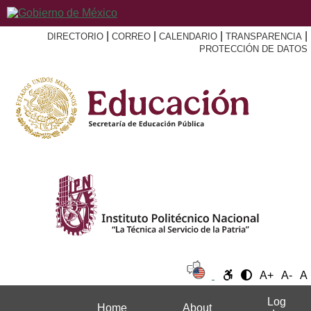
|
|
|
|
DIRECTORIO
CORREO
CALENDARIO
TRANSPARENCIA
PROTECCIÓN DE DATOS
A+
A-
A
Log
Home
About