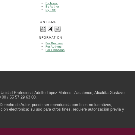
By Issue
By Author
By Title
FONT SIZE
INFORMATION
For Readers
For Authors
For Librarians
/N, Unidad Profesional Adolfo López Mateos, Zacatenco, Alcaldía Gustavo
 00 / 55 57 29 63 00.
 Derecho de Autor, puede ser reproducida con fines no lucrativos,
ión electrónica; su uso para otros fines, requiere autorización previa y