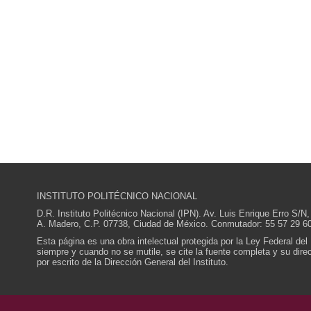
INSTITUTO POLITÉCNICO NACIONAL
D.R. Instituto Politécnico Nacional (IPN). Av. Luis Enrique Erro S
A. Madero, C.P. 07738, Ciudad de México. Conmutador: 55 57 29 60
Esta página es una obra intelectual protegida por la Ley Federal del
siempre y cuando no se mutile, se cite la fuente completa y su direcc
por escrito de la Dirección General del Instituto.