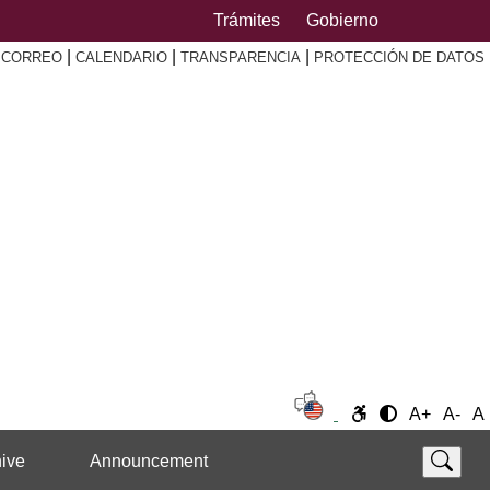
Trámites
Gobierno
|
|
|
|
CORREO
CALENDARIO
TRANSPARENCIA
PROTECCIÓN DE DATOS
A+
A-
A
ive
Announcement