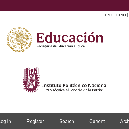
DIRECTORIO
Log In
Register
Search
Current
Arch