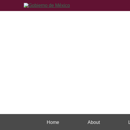
Home
About