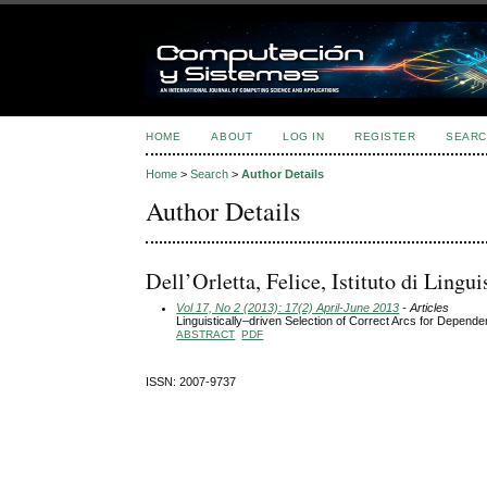
HOME
ABOUT
LOG IN
REGISTER
SEARC
Home
>
Search
>
Author Details
Author Details
Dell’Orletta, Felice, Istituto di Lin
Vol 17, No 2 (2013): 17(2) April-June 2013
- Articles
Linguistically–driven Selection of Correct Arcs for Depend
ABSTRACT
PDF
ISSN: 2007-9737