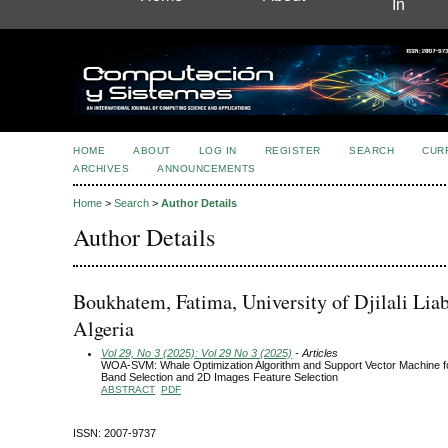
In
HOME
ABOUT
LOG IN
REGISTER
SEARCH
CUR
ARCHIVES
ANNOUNCEMENTS
Home
>
Search
>
Author Details
Author Details
Boukhatem, Fatima, University of Djilali Liab
Algeria
Vol 29, No 3 (2025): Vol 29 No 3 (2025)
- Articles
WOA-SVM: Whale Optimization Algorithm and Support Vector Machine f
Band Selection and 2D Images Feature Selection
ABSTRACT
PDF
ISSN: 2007-9737