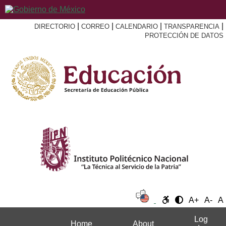
|
|
|
|
DIRECTORIO
CORREO
CALENDARIO
TRANSPARENCIA
PROTECCIÓN DE DATOS
A+
A-
A
Log
Home
About