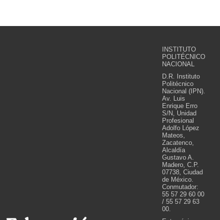
INSTITUTO
POLITÉCNICO
NACIONAL
D.R. Instituto
Politécnico
Nacional (IPN).
Av. Luis
Enrique Erro
S/N, Unidad
Profesional
Adolfo López
Mateos,
Zacatenco,
Alcaldía
Gustavo A.
Madero, C.P.
07738, Ciudad
de México.
Conmutador:
55 57 29 60 00
/ 55 57 29 63
00.