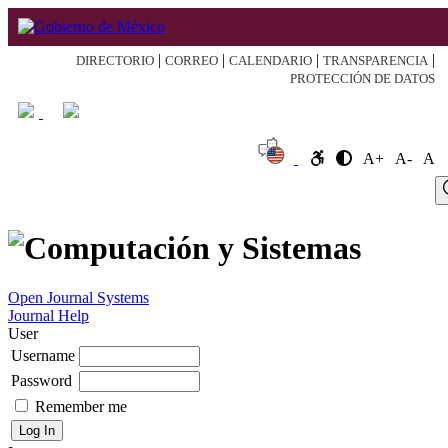
|
|
|
|
DIRECTORIO
CORREO
CALENDARIO
TRANSPARENCIA
PROTECCIÓN DE DATOS
A+
A-
A
Log
Home
About
Register
Search
Current
Archive
Announcement
In
Open Journal Systems
Journal Help
User
Username
Password
Remember me