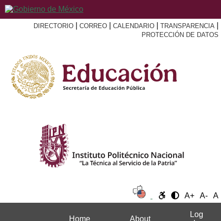
|
|
|
|
DIRECTORIO
CORREO
CALENDARIO
TRANSPARENCIA
PROTECCIÓN DE DATOS
A+
A-
A
Log
Home
About