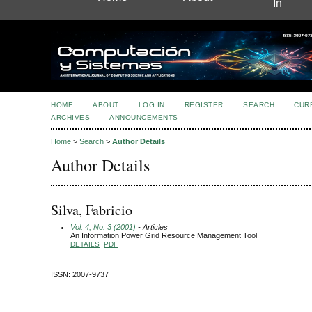
In
HOME
ABOUT
LOG IN
REGISTER
SEARCH
CUR
ARCHIVES
ANNOUNCEMENTS
Home
>
Search
>
Author Details
Author Details
Silva, Fabricio
Vol. 4, No. 3 (2001)
- Articles
An Information Power Grid Resource Management Tool
DETAILS
PDF
ISSN: 2007-9737