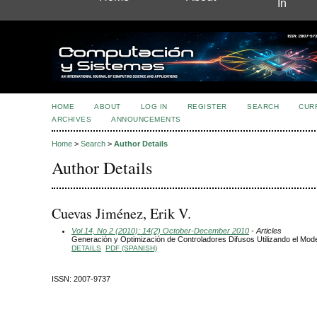
In
HOME
ABOUT
LOG IN
REGISTER
SEARCH
CUR
ARCHIVES
ANNOUNCEMENTS
Home
>
Search
>
Author Details
Author Details
Cuevas Jiménez, Erik V.
Vol 14, No 2 (2010): 14(2) October-December 2010
- Articles
Generación y Optimización de Controladores Difusos Utilizando el M
DETAILS
PDF (SPANISH)
ISSN: 2007-9737