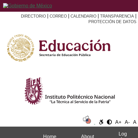
|
|
|
|
DIRECTORIO
CORREO
CALENDARIO
TRANSPARENCIA
PROTECCIÓN DE DATOS
A+
A-
A
Log
Home
About