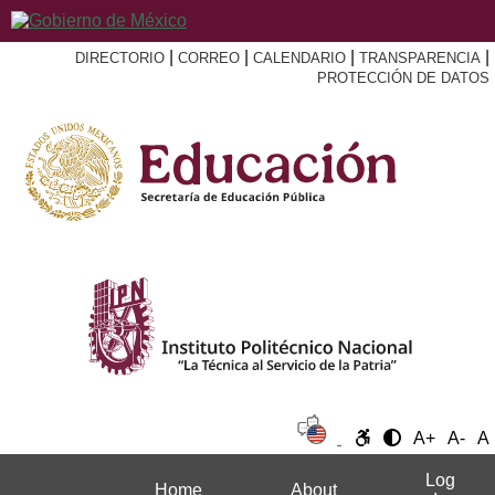
|
|
|
|
DIRECTORIO
CORREO
CALENDARIO
TRANSPARENCIA
PROTECCIÓN DE DATOS
A+
A-
A
Log
Home
About