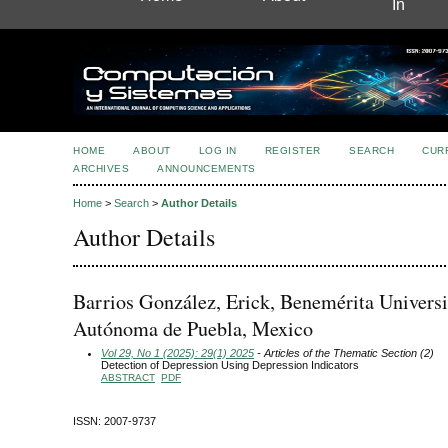
In
HOME
ABOUT
LOG IN
REGISTER
SEARCH
CUR
ARCHIVES
ANNOUNCEMENTS
Home
>
Search
>
Author Details
Author Details
Barrios González, Erick, Benemérita Univers
Autónoma de Puebla, Mexico
Vol 29, No 1 (2025): 29(1) 2025
- Articles of the Thematic Section (2)
Detection of Depression Using Depression Indicators
ABSTRACT
PDF
ISSN: 2007-9737