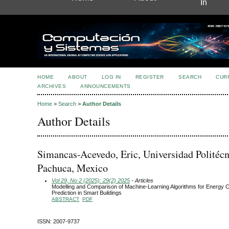
In
HOME
ABOUT
LOG IN
REGISTER
SEARCH
CUR
ARCHIVES
ANNOUNCEMENTS
Home
>
Search
>
Author Details
Author Details
Simancas-Acevedo, Eric, Universidad Politécn
Pachuca, Mexico
Vol 29, No 2 (2025): 29(2) 2025
- Articles
Modelling and Comparison of Machine-Learning Algorithms for Energy
Prediction in Smart Buildings
ABSTRACT
PDF
ISSN: 2007-9737