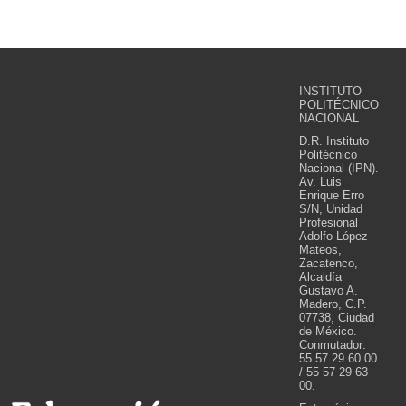
INSTITUTO
POLITÉCNICO
NACIONAL
D.R. Instituto
Politécnico
Nacional (IPN).
Av. Luis
Enrique Erro
S/N, Unidad
Profesional
Adolfo López
Mateos,
Zacatenco,
Alcaldía
Gustavo A.
Madero, C.P.
07738, Ciudad
de México.
Conmutador:
55 57 29 60 00
/ 55 57 29 63
00.