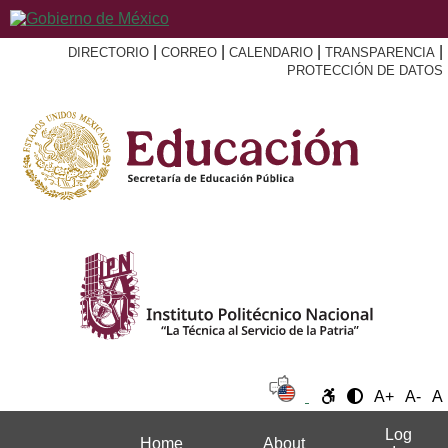
|
|
|
|
DIRECTORIO
CORREO
CALENDARIO
TRANSPARENCIA
PROTECCIÓN DE DATOS
A+
A-
A
Log
Home
About