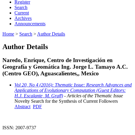
Register
Search
Current
Archives
Announcements
Home
>
Search
>
Author Details
Author Details
Naredo, Enrique, Centro de Investigación en
Geografía y Geomática Ing. Jorge L. Tamayo A.C.
(Centro GEO), Aguascalientes,, Mexico
Vol 20, No 4 (2016): Thematic Issue: Research Advances and
Applications of Evolutionary Computation (Guest Editors:
H.J. Escalante, M. Graff)
- Articles of the Thematic Issue
Novelty Search for the Synthesis of Current Followers
Abstract
PDF
ISSN: 2007-9737