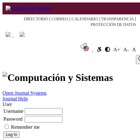
|
|
|
|
DIRECTORIO
CORREO
CALENDARIO
TRANSPARENCIA
PROTECCIÓN DE DATOS
A+
A-
A
Log
Home
About
Register
Search
Current
Archive
Announcement
In
Open Journal Systems
Journal Help
User
Username
Password
Remember me