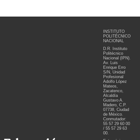
INSTITUTO
POLITÉCNICO
NACIONAL
D.R. Instituto
Politécnico
Nacional (IPN).
Av. Luis
Enrique Erro
S/N, Unidad
Profesional
Adolfo López
Mateos,
Zacatenco,
Alcaldía
Gustavo A.
Madero, C.P.
07738, Ciudad
de México.
Conmutador:
55 57 29 60 00
/ 55 57 29 63
00.