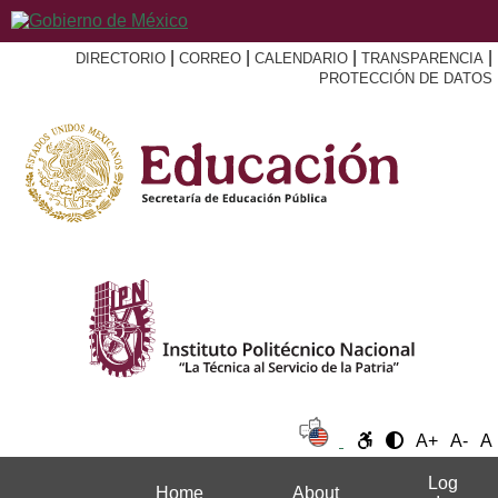
|
|
|
|
DIRECTORIO
CORREO
CALENDARIO
TRANSPARENCIA
PROTECCIÓN DE DATOS
A+
A-
A
Log
Home
About