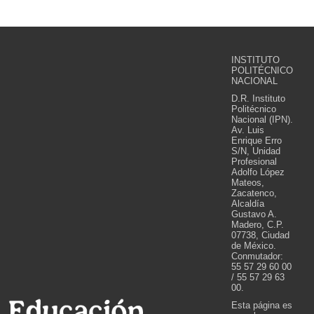
INSTITUTO
POLITÉCNICO
NACIONAL
D.R. Instituto
Politécnico
Nacional (IPN).
Av. Luis
Enrique Erro
S/N, Unidad
Profesional
Adolfo López
Mateos,
Zacatenco,
Alcaldía
Gustavo A.
Madero, C.P.
07738, Ciudad
de México.
Conmutador:
55 57 29 60 00
/ 55 57 29 63
00.
Esta página es