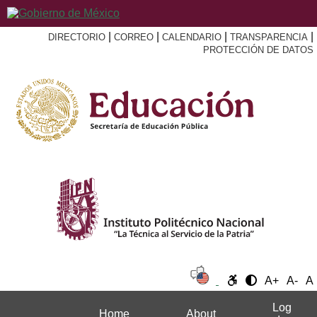
|
|
|
|
DIRECTORIO
CORREO
CALENDARIO
TRANSPARENCIA
PROTECCIÓN DE DATOS
A+
A-
A
Log
Home
About