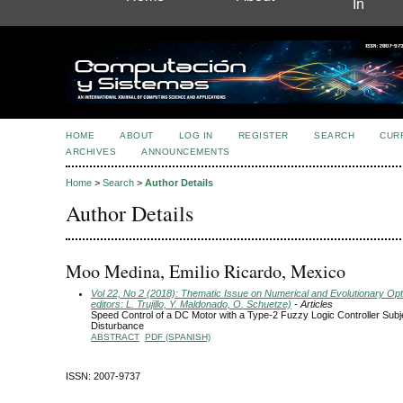
In
HOME
ABOUT
LOG IN
REGISTER
SEARCH
CUR
ARCHIVES
ANNOUNCEMENTS
Home
>
Search
>
Author Details
Author Details
Moo Medina, Emilio Ricardo, Mexico
Vol 22, No 2 (2018): Thematic Issue on Numerical and Evolutionary Opt
editors: L. Trujillo, Y. Maldonado, O. Schuetze)
- Articles
Speed Control of a DC Motor with a Type-2 Fuzzy Logic Controller Subj
Disturbance
ABSTRACT
PDF (SPANISH)
ISSN: 2007-9737