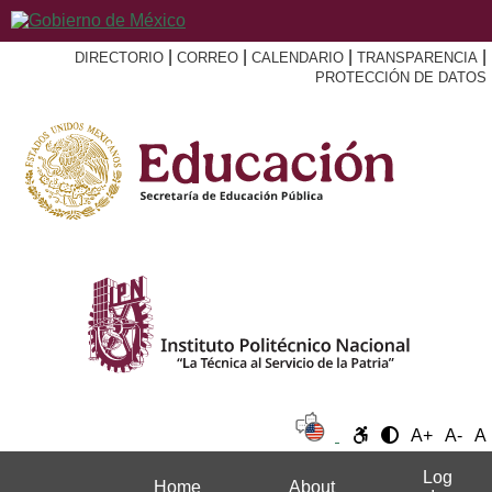
|
|
|
|
DIRECTORIO
CORREO
CALENDARIO
TRANSPARENCIA
PROTECCIÓN DE DATOS
A+
A-
A
Log
Home
About