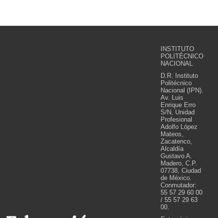
INSTITUTO
POLITÉCNICO
NACIONAL
D.R. Instituto
Politécnico
Nacional (IPN).
Av. Luis
Enrique Erro
S/N, Unidad
Profesional
Adolfo López
Mateos,
Zacatenco,
Alcaldía
Gustavo A.
Madero, C.P.
07738, Ciudad
de México.
Conmutador:
55 57 29 60 00
/ 55 57 29 63
00.