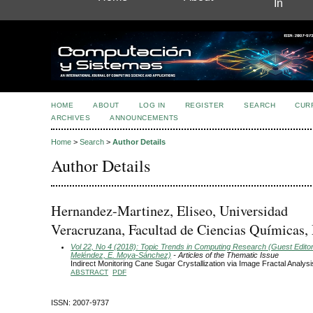
In
HOME
ABOUT
LOG IN
REGISTER
SEARCH
CUR
ARCHIVES
ANNOUNCEMENTS
Home
>
Search
>
Author Details
Author Details
Hernandez-Martinez, Eliseo, Universidad
Veracruzana, Facultad de Ciencias Químicas,
Vol 22, No 4 (2018): Topic Trends in Computing Research (Guest Editors
Meléndez, E. Moya-Sánchez)
- Articles of the Thematic Issue
Indirect Monitoring Cane Sugar Crystallization via Image Fractal Analysi
ABSTRACT
PDF
ISSN: 2007-9737