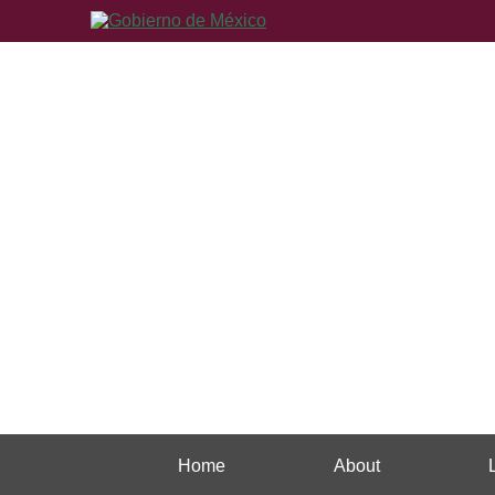
Home
About