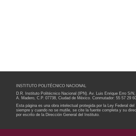
INSTITUTO POLITÉCNICO NACIONAL
D.R. Instituto Politécnico Nacional (IPN). Av. Luis Enrique Erro S
A. Madero, C.P. 07738, Ciudad de México. Conmutador: 55 57 29 60
Esta página es una obra intelectual protegida por la Ley Federal del
siempre y cuando no se mutile, se cite la fuente completa y su direcc
por escrito de la Dirección General del Instituto.