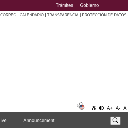
Trámites
Gobierno
|
|
|
|
CORREO
CALENDARIO
TRANSPARENCIA
PROTECCIÓN DE DATOS
A+
A-
A
ive
Announcement