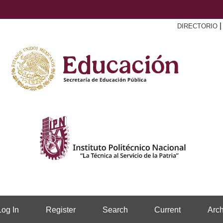
DIRECTORIO
Log In
Register
Search
Current
Arch