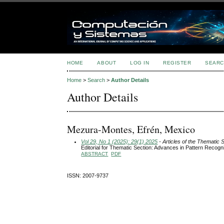
HOME
ABOUT
LOG IN
REGISTER
SEARC
Home
>
Search
>
Author Details
Author Details
Mezura-Montes, Efrén, Mexico
Vol 29, No 1 (2025): 29(1) 2025
- Articles of the Thematic 
Editorial for Thematic Section: Advances in Pattern Recogni
ABSTRACT
PDF
ISSN: 2007-9737