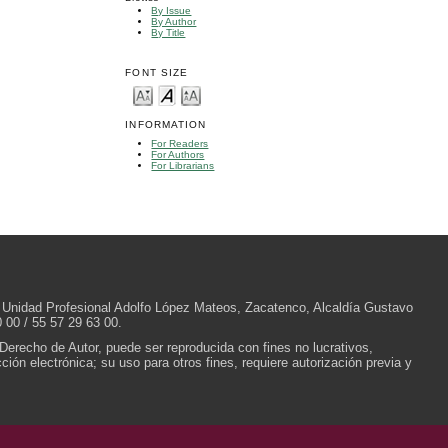
By Issue
By Author
By Title
FONT SIZE
INFORMATION
For Readers
For Authors
For Librarians
/N, Unidad Profesional Adolfo López Mateos, Zacatenco, Alcaldía Gustavo
 00 / 55 57 29 63 00.
 Derecho de Autor, puede ser reproducida con fines no lucrativos,
ión electrónica; su uso para otros fines, requiere autorización previa y