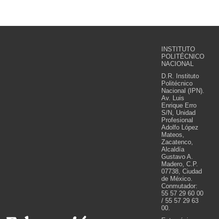
INSTITUTO
POLITÉCNICO
NACIONAL
D.R. Instituto
Politécnico
Nacional (IPN).
Av. Luis
Enrique Erro
S/N, Unidad
Profesional
Adolfo López
Mateos,
Zacatenco,
Alcaldía
Gustavo A.
Madero, C.P.
07738, Ciudad
de México.
Conmutador:
55 57 29 60 00
/ 55 57 29 63
00.