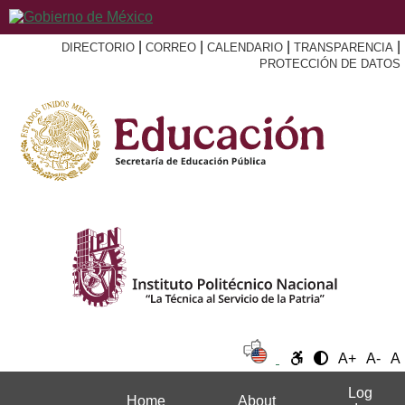
|
|
|
|
DIRECTORIO
CORREO
CALENDARIO
TRANSPARENCIA
PROTECCIÓN DE DATOS
A+
A-
A
Log
Home
About