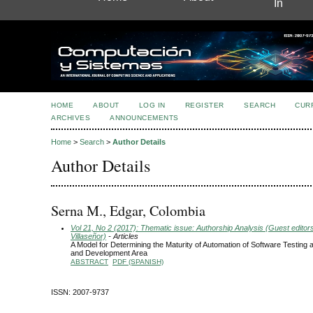
In
HOME
ABOUT
LOG IN
REGISTER
SEARCH
CUR
ARCHIVES
ANNOUNCEMENTS
Home
>
Search
>
Author Details
Author Details
Serna M., Edgar, Colombia
Vol 21, No 2 (2017): Thematic issue: Authorship Analysis (Guest editor
Villaseñor)
- Articles
A Model for Determining the Maturity of Automation of Software Testing
and Development Area
ABSTRACT
PDF (SPANISH)
ISSN: 2007-9737