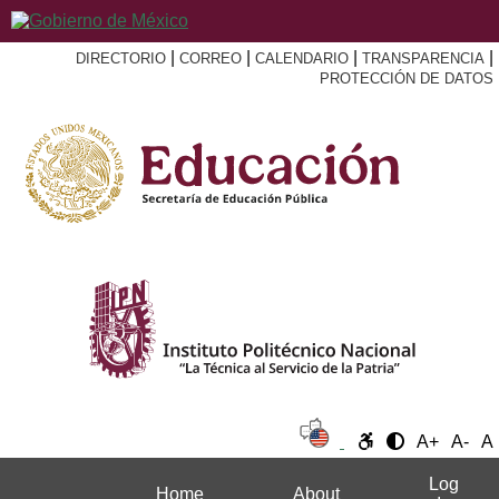
|
|
|
|
DIRECTORIO
CORREO
CALENDARIO
TRANSPARENCIA
PROTECCIÓN DE DATOS
A+
A-
A
Log
Home
About