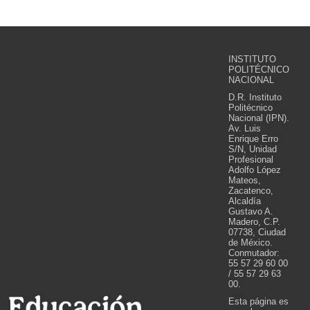
INSTITUTO
POLITÉCNICO
NACIONAL
D.R. Instituto
Politécnico
Nacional (IPN).
Av. Luis
Enrique Erro
S/N, Unidad
Profesional
Adolfo López
Mateos,
Zacatenco,
Alcaldía
Gustavo A.
Madero, C.P.
07738, Ciudad
de México.
Conmutador:
55 57 29 60 00
/ 55 57 29 63
00.
Esta página es