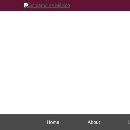
Home
About