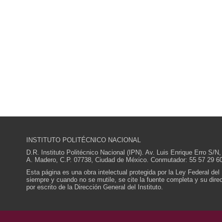
INSTITUTO POLITÉCNICO NACIONAL
D.R. Instituto Politécnico Nacional (IPN). Av. Luis Enrique Erro S
A. Madero, C.P. 07738, Ciudad de México. Conmutador: 55 57 29 60
Esta página es una obra intelectual protegida por la Ley Federal del
siempre y cuando no se mutile, se cite la fuente completa y su direcc
por escrito de la Dirección General del Instituto.