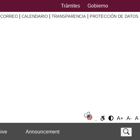
Trámites
Gobierno
|
|
|
|
CORREO
CALENDARIO
TRANSPARENCIA
PROTECCIÓN DE DATOS
A+
A-
A
ive
Announcement