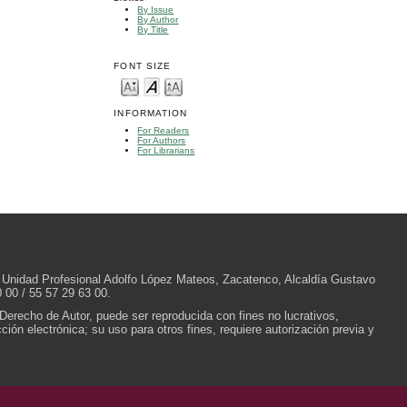
By Issue
By Author
By Title
FONT SIZE
INFORMATION
For Readers
For Authors
For Librarians
/N, Unidad Profesional Adolfo López Mateos, Zacatenco, Alcaldía Gustavo
 00 / 55 57 29 63 00.
 Derecho de Autor, puede ser reproducida con fines no lucrativos,
ión electrónica; su uso para otros fines, requiere autorización previa y