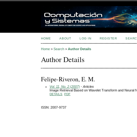
HOME
ABOUT
LOG IN
REGISTER
SEARC
Home
>
Search
>
Author Details
Author Details
Felipe-Riveron, E. M.
Vol. 11, No. 2 (2007)
- Articles
Image Retrieval Based on Wavelet Transform and Neural N
DETAILS
PDF
ISSN: 2007-9737