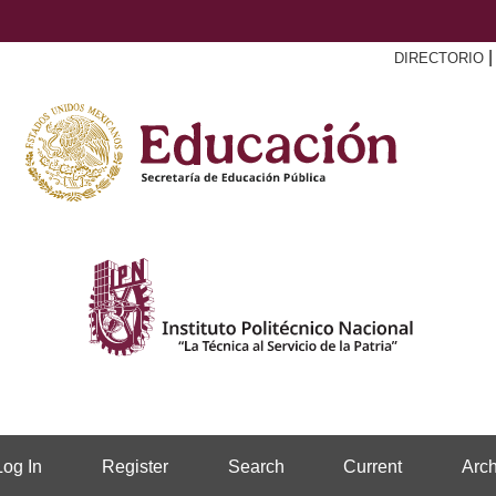
DIRECTORIO
Log In
Register
Search
Current
Arch