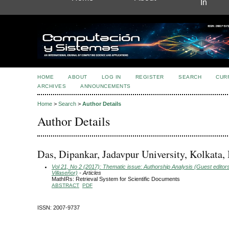
In
HOME
ABOUT
LOG IN
REGISTER
SEARCH
CUR
ARCHIVES
ANNOUNCEMENTS
Home
>
Search
>
Author Details
Author Details
Das, Dipankar, Jadavpur University, Kolkata, 
Vol 21, No 2 (2017): Thematic issue: Authorship Analysis (Guest editor
Villaseñor)
- Articles
MathIRs: Retrieval System for Scientific Documents
ABSTRACT
PDF
ISSN: 2007-9737