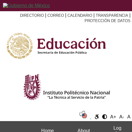
|
|
|
|
DIRECTORIO
CORREO
CALENDARIO
TRANSPARENCIA
PROTECCIÓN DE DATOS
A+
A-
A
Log
Home
About