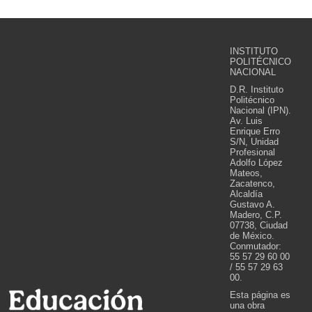
INSTITUTO
POLITÉCNICO
NACIONAL
D.R. Instituto
Politécnico
Nacional (IPN).
Av. Luis
Enrique Erro
S/N, Unidad
Profesional
Adolfo López
Mateos,
Zacatenco,
Alcaldía
Gustavo A.
Madero, C.P.
07738, Ciudad
de México.
Conmutador:
55 57 29 60 00
/ 55 57 29 63
00.
Esta página es
una obra