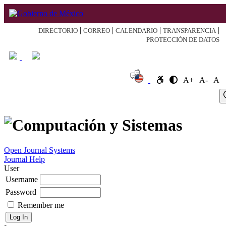
|
|
|
|
DIRECTORIO
CORREO
CALENDARIO
TRANSPARENCIA
PROTECCIÓN DE DATOS
A+
A-
A
Log
Home
About
Register
Search
Current
Archive
Announcement
In
Open Journal Systems
Journal Help
User
Username
Password
Remember me