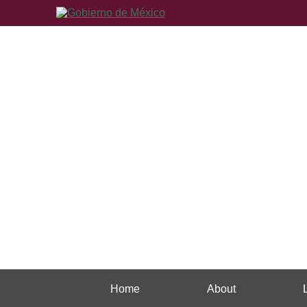
Home
About