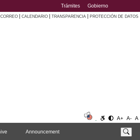
Trámites
Gobierno
|
|
|
|
CORREO
CALENDARIO
TRANSPARENCIA
PROTECCIÓN DE DATOS
A+
A-
A
ive
Announcement