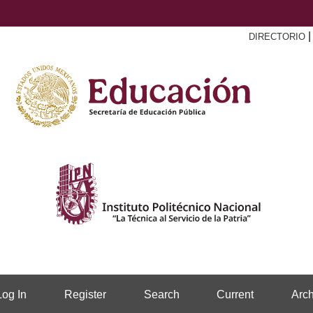
DIRECTORIO
Log In
Register
Search
Current
Arch