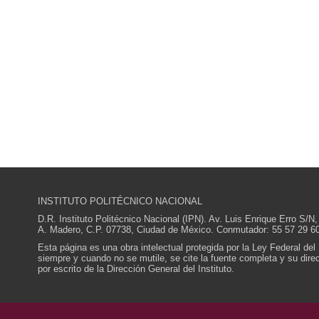
INSTITUTO POLITÉCNICO NACIONAL
D.R. Instituto Politécnico Nacional (IPN). Av. Luis Enrique Erro S
A. Madero, C.P. 07738, Ciudad de México. Conmutador: 55 57 29 60
Esta página es una obra intelectual protegida por la Ley Federal del
siempre y cuando no se mutile, se cite la fuente completa y su direcc
por escrito de la Dirección General del Instituto.