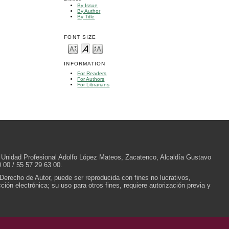
By Issue
By Author
By Title
FONT SIZE
INFORMATION
For Readers
For Authors
For Librarians
/N, Unidad Profesional Adolfo López Mateos, Zacatenco, Alcaldía Gustavo
 00 / 55 57 29 63 00.
 Derecho de Autor, puede ser reproducida con fines no lucrativos,
ión electrónica; su uso para otros fines, requiere autorización previa y