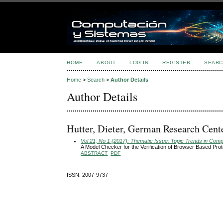
HOME
ABOUT
LOG IN
REGISTER
SEARC
Home
>
Search
>
Author Details
Author Details
Hutter, Dieter, German Research Cente
Vol 21, No 1 (2017): Thematic Issue: Topic Trends in Com
A Model Checker for the Verification of Browser Based Pro
ABSTRACT
PDF
ISSN: 2007-9737