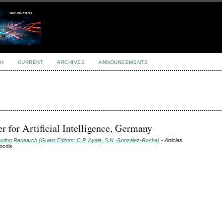
H
CURRENT
ARCHIVES
ANNOUNCEMENTS
r for Artificial Intelligence, Germany
puting Research (Guest Editors: C.P. Ayala, S.N. González-Rocha)
- Articles
tocols