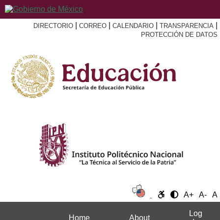
|
|
|
|
DIRECTORIO
CORREO
CALENDARIO
TRANSPARENCIA
PROTECCIÓN DE DATOS
A+
A-
A
Log
Home
About