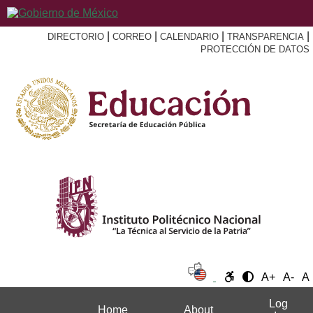
|
|
|
|
DIRECTORIO
CORREO
CALENDARIO
TRANSPARENCIA
PROTECCIÓN DE DATOS
A+
A-
A
Log
Home
About