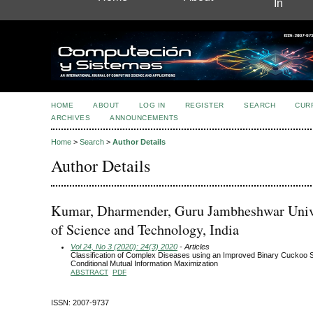
In
HOME
ABOUT
LOG IN
REGISTER
SEARCH
CUR
ARCHIVES
ANNOUNCEMENTS
Home
>
Search
>
Author Details
Author Details
Kumar, Dharmender, Guru Jambheshwar Univ
of Science and Technology, India
Vol 24, No 3 (2020): 24(3) 2020
- Articles
Classification of Complex Diseases using an Improved Binary Cuckoo 
Conditional Mutual Information Maximization
ABSTRACT
PDF
ISSN: 2007-9737