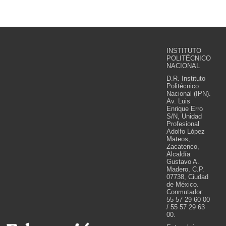
INSTITUTO
POLITÉCNICO
NACIONAL
D.R. Instituto
Politécnico
Nacional (IPN).
Av. Luis
Enrique Erro
S/N, Unidad
Profesional
Adolfo López
Mateos,
Zacatenco,
Alcaldía
Gustavo A.
Madero, C.P.
07738, Ciudad
de México.
Conmutador:
55 57 29 60 00
/ 55 57 29 63
00.