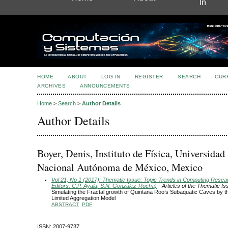
In
HOME
ABOUT
LOG IN
REGISTER
SEARCH
CUR
ARCHIVES
ANNOUNCEMENTS
Home
>
Search
>
Author Details
Author Details
Boyer, Denis, Instituto de Física, Universidad
Nacional Autónoma de México, Mexico
Vol 21, No 1 (2017): Thematic Issue: Topic Trends in Computing Resea
Editors: C.P. Ayala, S.N. González-Rocha)
- Articles of the Thematic Is
Simulating the Fractal growth of Quintana Roo’s Subaquatic Caves by th
Limited Aggregation Model
ABSTRACT
PDF
ISSN: 2007-9737