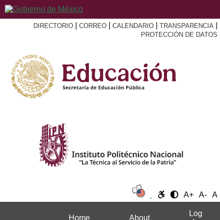
|
|
|
|
DIRECTORIO
CORREO
CALENDARIO
TRANSPARENCIA
PROTECCIÓN DE DATOS
A+
A-
A
Log
Home
About