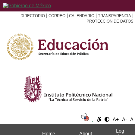
|
|
|
|
DIRECTORIO
CORREO
CALENDARIO
TRANSPARENCIA
PROTECCIÓN DE DATOS
A+
A-
A
Log
Home
About