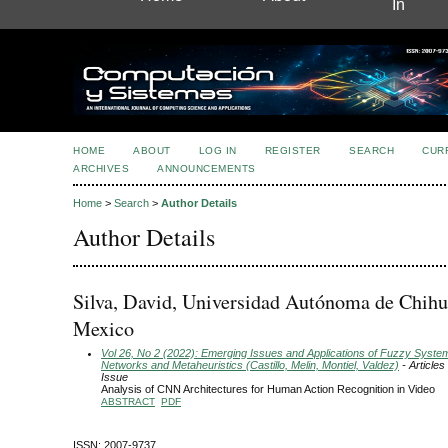
In
HOME
ABOUT
LOG IN
REGISTER
SEARCH
CUR
ARCHIVES
ANNOUNCEMENTS
Home
>
Search
>
Author Details
Author Details
Silva, David, Universidad Autónoma de Chihu
Mexico
Vol 26, No 2 (2022): Emerging Issues and Applications of Fuzzy Syste
Networks and Metaheuristics (Castillo, Melin, Montiel, Valdez)
- Articles
Issue
Analysis of CNN Architectures for Human Action Recognition in Video
ABSTRACT
PDF
ISSN: 2007-9737